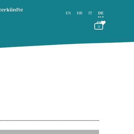
terkünfte
EN
HR
IT
DE
0