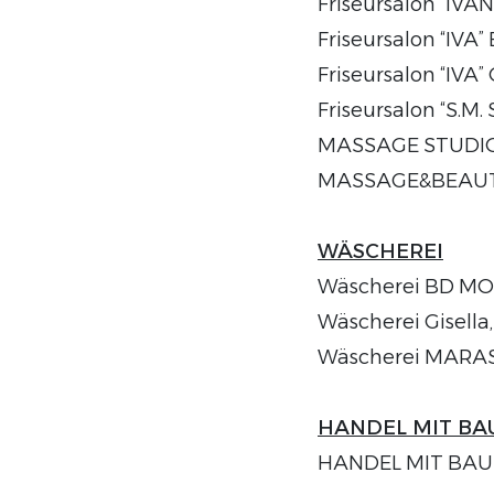
Friseursalon “IVA
Friseursalon “IVA”
Friseursalon “IVA” 
Friseursalon “S.M.
MASSAGE STUDIO “E
MASSAGE&BEAUTY S
WÄSCHEREI
Wäscherei BD MOD
Wäscherei Gisella,
Wäscherei MARAS M
HANDEL MIT BA
HANDEL MIT BAU- 