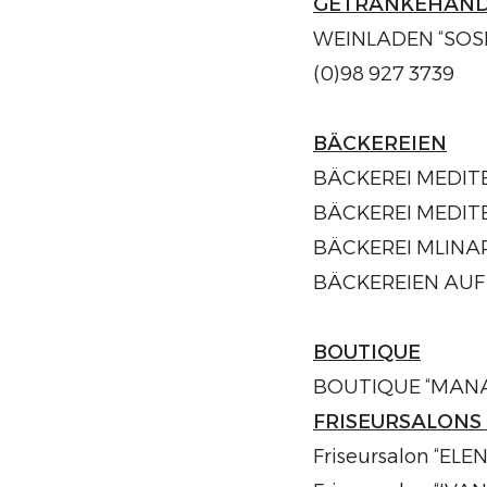
GETRÄNKEHAND
WEINLADEN “SOSIC
(0)98 927 3739
BÄCKEREIEN
BÄCKEREI MEDITERA
BÄCKEREI MEDITERA
BÄCKEREI MLINAR 
BÄCKEREIEN AUF D
BOUTIQUE
BOUTIQUE “MANA” S
FRISEURSALONS
Friseursalon “ELEN