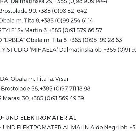
NKA” Dalmatinska 29, +385 (0)98 909 1444
 Brostolade 90, +385 (0)98 521 642
Obala m. Tita 8, +385 (0)99 254 61 14
 STYLE” Sv.Martin 6, +385 (0)91 579 66 57
RBEA” Obala m. Tita 8, +385 (0)95 199 28 83
TUDIO “MIHAELA“ Dalmatinska bb, +385 (0)91 9
A, Obala m. Tita 1
a
, Vrsar
 Brostolade 58, +385 (0)97 711 18 98
arasi 30, +385 (0)91 569 49 39
U- UND ELEKTROMATERIAL
UND ELEKTROMATERIAL MALIN Aldo Negri bb, +385