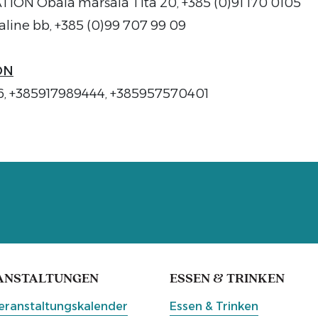
ON Obala maršala Tita 20, +385 (0)91 170 0105
ine bb, +385 (0)99 707 99 09
ON
in 6, +385917989444, +385957570401
ANSTALTUNGEN
ESSEN & TRINKEN
eranstaltungskalender
Essen & Trinken