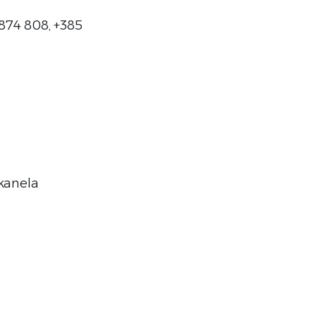
874 808, +385
kanela