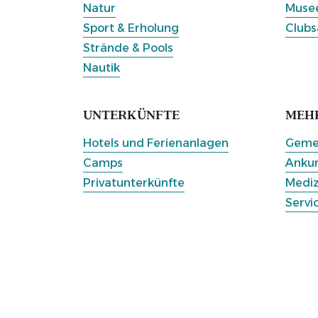
Natur
Musee
Sport & Erholung
Clubs
Strände & Pools
Nautik
UNTERKÜNFTE
MEH
Hotels und Ferienanlagen
Gemei
Camps
Ankun
Privatunterkünfte
Mediz
Servi