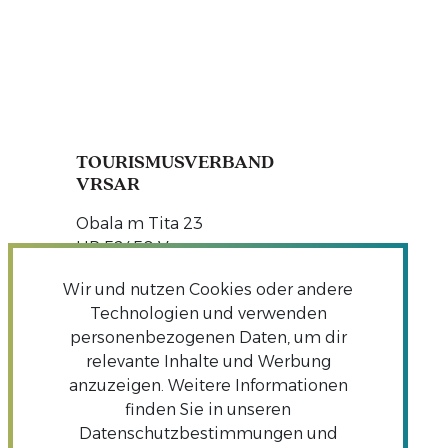
TOURISMUSVERBAND
VRSAR
Obala m Tita 23
HR 52450 Vrsar
Tel:
+385 (0)52 441 746
Wir und nutzen Cookies oder andere
Fax: +385 (0)52 441 746
Technologien und verwenden
Email:
info@infovrsar.com
personenbezogenen Daten, um dir
relevante Inhalte und Werbung
anzuzeigen. Weitere Informationen
finden Sie in unseren
Datenschutzbestimmungen und