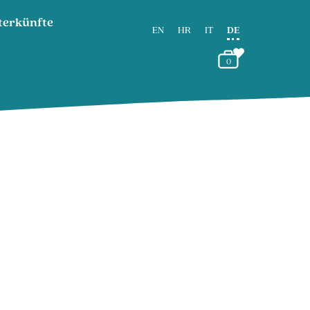
terkünfte
EN
HR
IT
DE
0