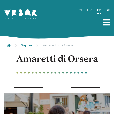
EN
HR
IT
DE
Sapori
Amaretti di Orsera
Amaretti di Orsera