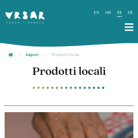
EN
HR
IT
DE
Sapori
Prodotti locali
Prodotti locali