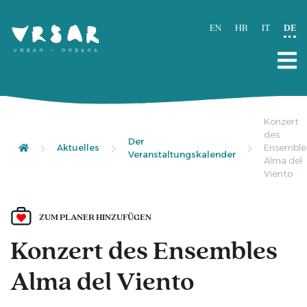
EN
HR
IT
DE
Konzert
des
Der
Aktuelles
Ensemble
Veranstaltungskalender
Alma del
Viento
ZUM PLANER HINZUFÜGEN
Konzert des Ensembles
Alma del Viento