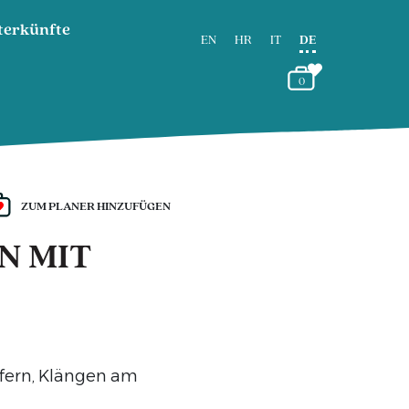
terkünfte
EN
HR
IT
DE
0
ZUM PLANER HINZUFÜGEN
N MIT
efern, Klängen am