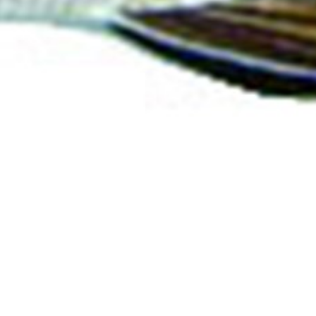
Sapori
Prodotti locali
Pesce
Rana Pesc