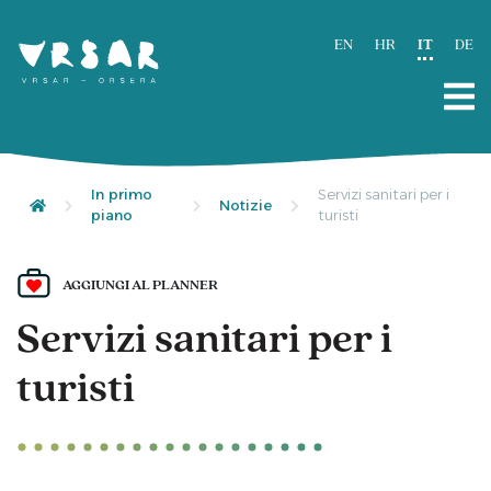
EN
HR
IT
DE
In primo
Servizi sanitari per i
Notizie
piano
turisti
AGGIUNGI AL PLANNER
Servizi sanitari per i
turisti