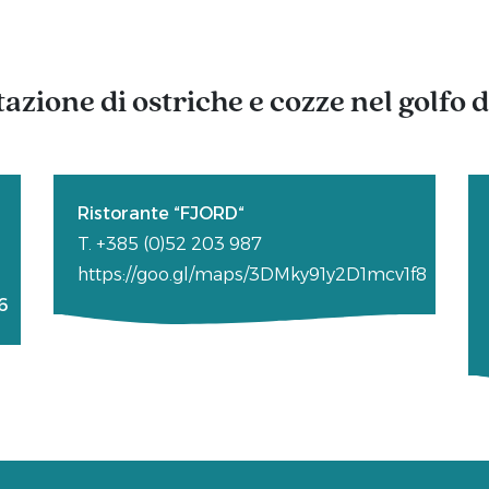
azione di ostriche e cozze nel golfo 
Ristorante “FJORD“
T. +385 (
0)52 203 987
https://goo.gl/maps/3DMky91y2D1mcv1f8
6