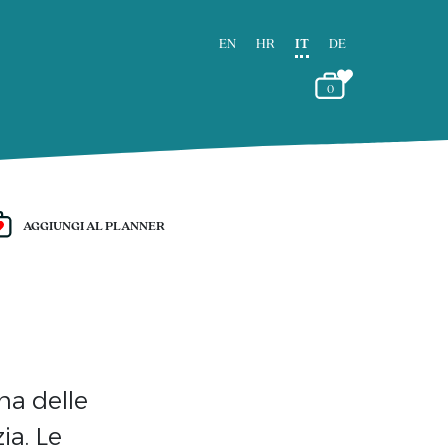
EN
HR
IT
DE
0
AGGIUNGI AL PLANNER
una delle
ia. Le