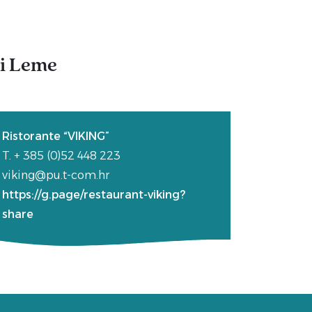
di Leme
Ristorante “VIKING”
T. + 385 (0)52 448 223
viking@pu.t-com.hr
https://g.page/restaurant-viking?
share