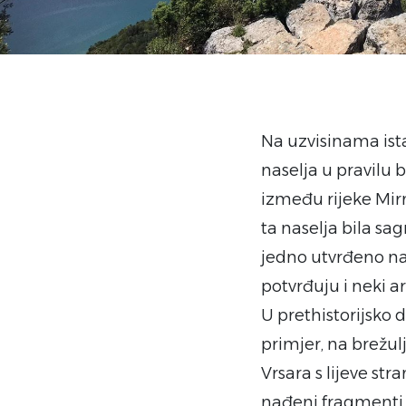
Na uzvisinama ista
naselja u pravilu
između rijeke Mirne
ta naselja bila s
jedno utvrđeno nas
potvrđuju i neki a
U prethistorijsko d
primjer, na brežul
Vrsara s lijeve st
nađeni fragmenti 