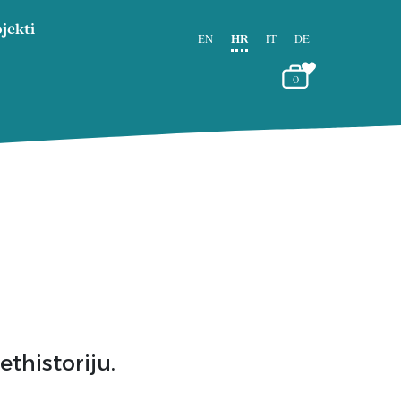
jekti
EN
HR
IT
DE
0
thistoriju.