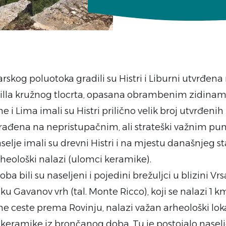
rskog poluotoka gradili su Histri i Liburni utvrđena 
 billa kružnog tlocrta, opasana obrambenim zidinam
 i Lima imali su Histri prilično velik broj utvrđenih
agrađena na nepristupačnim, ali strateški važnim pu
elje imali su drevni Histri i na mjestu današnjeg st
rheološki nalazi (ulomci keramike).
oba bili su naseljeni i pojedini brežuljci u blizini Vrs
jku Gavanov vrh (tal. Monte Ricco), koji se nalazi 1 k
rane ceste prema Rovinju, nalazi važan arheološki lok
keramike iz brončanog doba. Tu je postojalo naselje