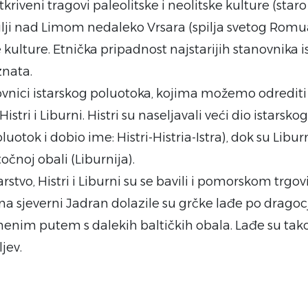
kriveni tragovi paleolitske i neolitske kulture (sta
ilji nad Limom nedaleko Vrsara (spilja svetog Romu
e kulture. Etnička pripadnost najstarijih stanovnika 
znata.
ovnici istarskog poluotoka, kojima možemo odrediti 
Histri i Liburni. Histri su naseljavali veći dio istarsk
oluotok i dobio ime: Histri-Histria-Istra), dok su Libur
očnoj obali (Liburnija).
arstvo, Histri i Liburni su se bavili i pomorskom trgov
na sjeverni Jadran dolazile su grčke lađe po dragocje
nim putem s dalekih baltičkih obala. Lađe su tako 
ljev.