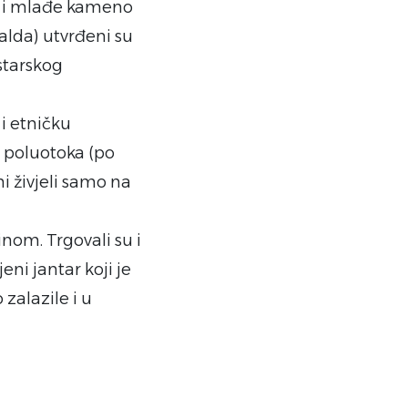
ro i mlađe kameno
alda) utvrđeni su
istarskog
i etničku
og poluotoka (po
ni živjeli samo na
inom. Trgovali su i
ni jantar koji je
zalazile i u