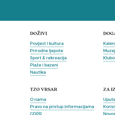
DOŽIVI
DOG
Povijest i kultura
Kalen
Prirodne ljepote
Muzeji
Sport & rekreacija
Klubov
Plaže i bazeni
Nautika
TZO VRSAR
ZA I
O nama
Upute
Pravo na pristup informacijama
Korisn
GDPR
Novos