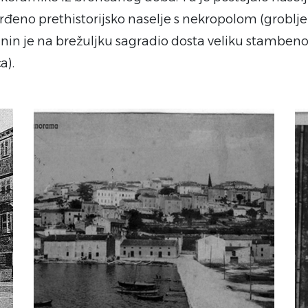
đeno prethistorijsko naselje s nekropolom (grobljem).
anin je na brežuljku sagradio dosta veliku stambe
a).