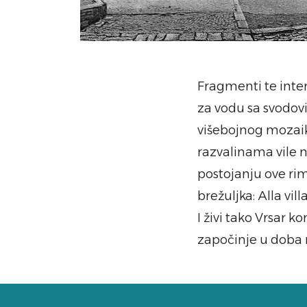
Fragmenti te inter
za vodu sa svodovi
višebojnog mozaika
razvalinama vile n
postojanju ove rim
brežuljka: Alla villa 
I živi tako Vrsar 
započinje u doba ri