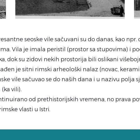
esantne seoske vile sačuvani su do danas, kao npr. 
ma. Vila je imala peristil (prostor sa stupovima) i p
, dok su zidovi nekih prostorija bili oslikani višeb
ađen je sitni rimski arheološki nalaz (novac, keram
ske vile sačuvao se do naših dana i u nazivu polja 
(ka vili).
kontinuirano od prethistorijskih vremena, no prava po
mske vlasti u Istri.