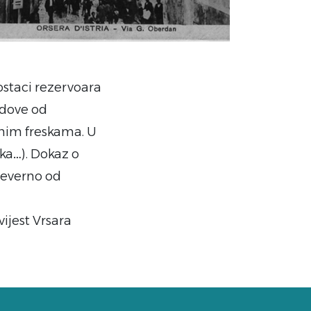
ostaci rezervoara
odove od
ojnim freskama. U
ika…). Dokaz o
sjeverno od
vijest Vrsara