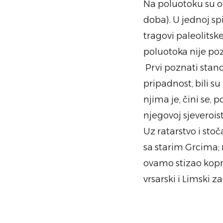
Na poluotoku su ot
doba). U jednoj sp
tragovi paleolitsk
poluotoka nije po
Prvi poznati stan
pripadnost, bili su 
njima je, čini se, p
njegovoj sjeveroist
Uz ratarstvo i stoč
sa starim Grcima; 
ovamo stizao kopne
vrsarski i Limski za