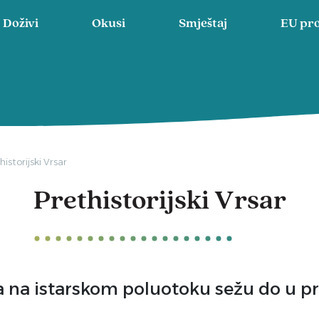
Doživi
Okusi
Smještaj
EU pro
historijski Vrsar
Prethistorijski Vrsar
a na istarskom poluotoku sežu do u pre