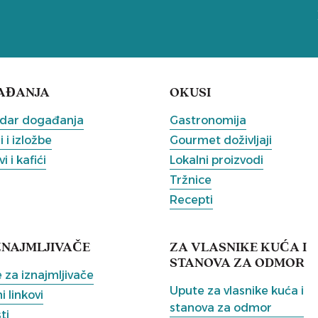
AĐANJA
OKUSI
dar događanja
Gastronomija
 i izložbe
Gourmet doživljaji
i i kafići
Lokalni proizvodi
Tržnice
Recepti
ZNAJMLJIVAČE
ZA VLASNIKE KUĆA I
STANOVA ZA ODMOR
 za iznajmljivače
Upute za vlasnike kuća i
i linkovi
stanova za odmor
ti