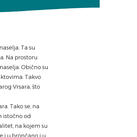
naselja. Ta su
a. Na prostoru
 naselja. Obično su
nktovima. Takvo
arog Vrsara, što
ara. Tako se, na
m istočno od
alitet, na kojem su
 i u brončano i u