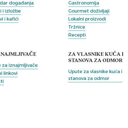
dar događanja
Gastronomija
 i izložbe
Gourmet doživljaji
i i kafići
Lokalni proizvodi
Tržnice
Recepti
ZNAJMLJIVAČE
ZA VLASNIKE KUĆA I
STANOVA ZA ODMOR
 za iznajmljivače
Upute za vlasnike kuća i
i linkovi
stanova za odmor
ti