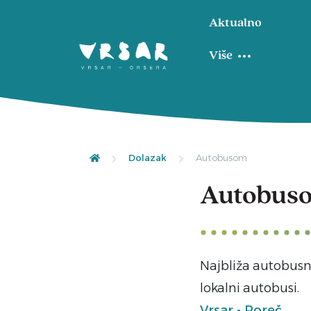
Aktualno
Više
Dolazak
Autobusom
Autobus
Najbliža autobusna
lokalni autobusi.
Vrsar - Poreč