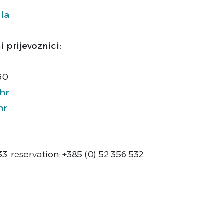
ula
 prijevoznici:
660
hr
hr
33, reservation: +385 (0) 52 356 532