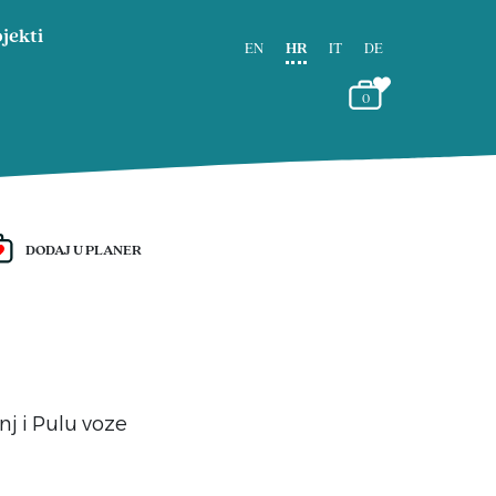
jekti
EN
HR
IT
DE
0
DODAJ U PLANER
nj i Pulu voze