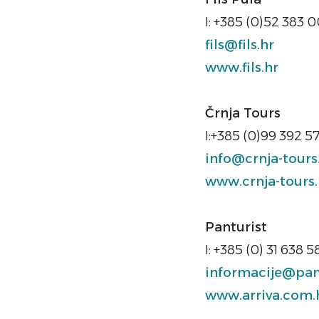
I: +385 (0)52 383 
fils@fils.hr
www.fils.hr
Črnja Tours
I:+385 (0)99 392 
info@crnja-tours
www.crnja-tours.
Panturist
I: +385 (0) 31 638 5
informacije@pant
www.arriva.com.