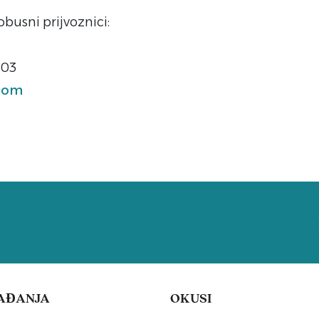
usni prijvoznici:
 03
.com
AĐANJA
OKUSI