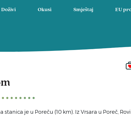
Doživi
Okusi
Smještaj
EU pro
om
 stanica je u Poreču (10 km). Iz Vrsara u Poreč, Rovi