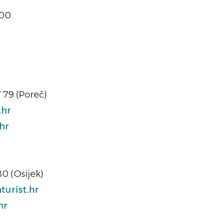
000
57 79 (Poreč)
.hr
hr
80 (Osijek)
urist.hr
hr