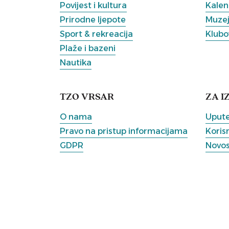
Povijest i kultura
Kalen
Prirodne ljepote
Muzeji
Sport & rekreacija
Klubov
Plaže i bazeni
Nautika
TZO VRSAR
ZA I
O nama
Upute
Pravo na pristup informacijama
Korisn
GDPR
Novos