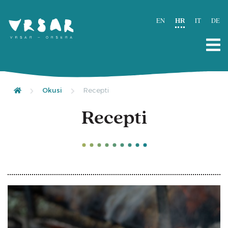
EN
HR
IT
DE
Okusi
Recepti
Recepti