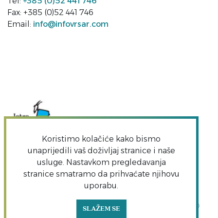
Tel:
+385 (0)52 441 746
Fax: +385 (0)52 441 746
Email:
info@infovrsar.com
Koristimo kolačiće kako bismo
unaprijedili vaš doživljaj stranice i naše
usluge. Nastavkom pregledavanja
stranice smatramo da prihvaćate njihovu
uporabu.
Copyright TZO Vrsar | Sva prava pridržana | TZO
SLAŽEM SE