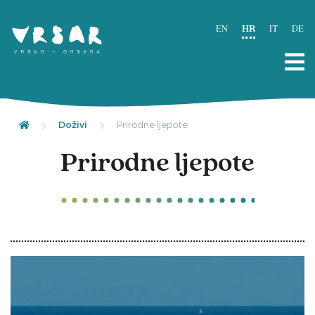
EN
HR
IT
DE
Doživi
Prirodne ljepote
Prirodne ljepote