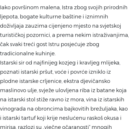
Iako površinom malena, Istra zbog svojih prirodnih
ljepota, bogate kulturne baštine i iznimnih
doživljaja zauzima cijenjeno mjesto na svjetskoj
turističkoj pozornici, a prema nekim istraživanjima,
čak svaki treći gost Istru posjećuje zbog
tradicionalne kuhinje.
Istarski sir od najfinijeg kozjeg i kravljeg mlijeka,
poznati istarski pršut, voće i povrće izniklo iz
plodne istarske crljenice, ekstra djevičansko
maslinovo ulje, svježe ulovljena riba iz batane koja
na istarski stol stiže ravno iz mora, vina iz istarskih
vinograda na obroncima bajkovitih brežuljaka, kao
i istarski tartuf koji krije neslućenu raskoš okusa i
mirisa, razlozi su „vječne očaranosti“ mnogih