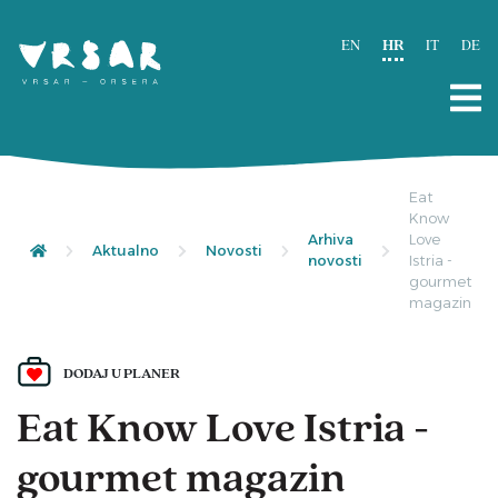
EN
HR
IT
DE
Eat
Know
Arhiva
Love
Aktualno
Novosti
novosti
Istria -
gourmet
magazin
DODAJ U PLANER
Eat Know Love Istria -
gourmet magazin