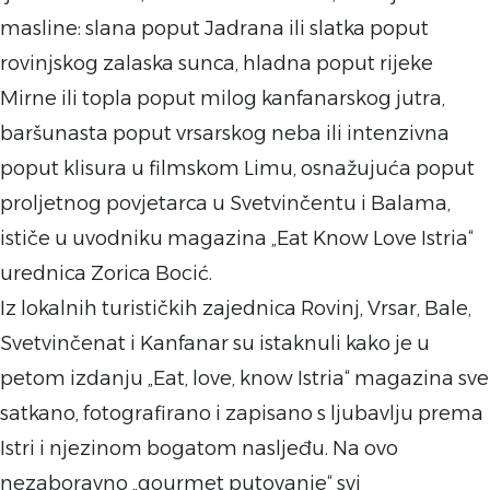
masline: slana poput Jadrana ili slatka poput
rovinjskog zalaska sunca, hladna poput rijeke
Mirne ili topla poput milog kanfanarskog jutra,
baršunasta poput vrsarskog neba ili intenzivna
poput klisura u filmskom Limu, osnažujuća poput
proljetnog povjetarca u Svetvinčentu i Balama,
ističe u uvodniku magazina „Eat Know Love Istria“
urednica Zorica Bocić.
Iz lokalnih turističkih zajednica Rovinj, Vrsar, Bale,
Svetvinčenat i Kanfanar su istaknuli kako je u
petom izdanju „Eat, love, know Istria“ magazina sve
satkano, fotografirano i zapisano s ljubavlju prema
Istri i njezinom bogatom nasljeđu. Na ovo
nezaboravno „gourmet putovanje“ svi