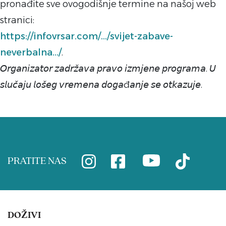
pronađite sve ovogodišnje termine na našoj web
stranici:
https://infovrsar.com/.../svijet-zabave-
neverbalna.../
.
𝘖𝘳𝘨𝘢𝘯𝘪𝘻𝘢𝘵𝘰𝘳 𝘻𝘢𝘥𝘳𝘻̌𝘢𝘷𝘢 𝘱𝘳𝘢𝘷𝘰 𝘪𝘻𝘮𝘫𝘦𝘯𝘦 𝘱𝘳𝘰𝘨𝘳𝘢𝘮𝘢. 𝘜
𝘴𝘭𝘶𝘤̌𝘢𝘫𝘶 𝘭𝘰𝘴̌𝘦𝘨 𝘷𝘳𝘦𝘮𝘦𝘯𝘢 𝘥𝘰𝘨𝘢đ𝘢𝘯𝘫𝘦 𝘴𝘦 𝘰𝘵𝘬𝘢𝘻𝘶𝘫𝘦.
PRATITE NAS
DOŽIVI