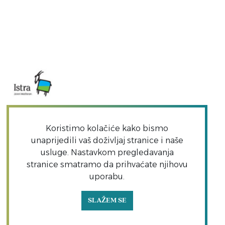
Koristimo kolačiće kako bismo
unaprijedili vaš doživljaj stranice i naše
usluge. Nastavkom pregledavanja
stranice smatramo da prihvaćate njihovu
uporabu.
Copyright TZO Vrsar | Sva prava pridržana | TZO
SLAŽEM SE