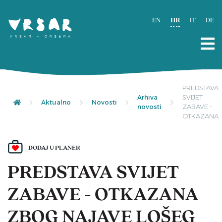
EN
HR
IT
DE
PREDSTAVA
Arhiva
SVIJET
Aktualno
Novosti
novosti
ZABAVE -
OTKAZANA
DODAJ U PLANER
PREDSTAVA SVIJET
ZABAVE - OTKAZANA
ZBOG NAJAVE LOŠEG