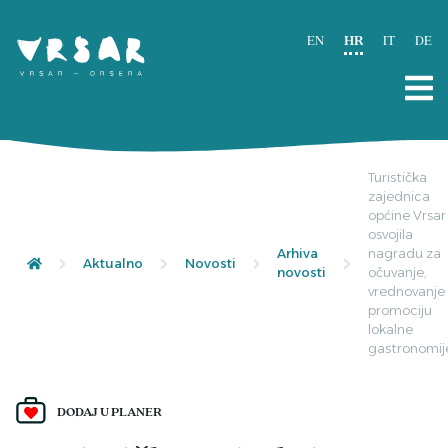
EN
HR
IT
DE
Turistička
zajednica
općine Vrsar
osvojila
Arhiva
nagradu za
Aktualno
Novosti
novosti
očuvanje,
vrednovanje 
promociju
lokalne
gastronomij
DODAJ U PLANER