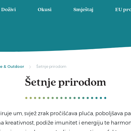
Doživi
Okusi
Smještaj
EU pro
ke & Outdoor
Šetnje prirodom
Šetnje prirodom
uje um, svjež zrak pročišćava pluća, poboljšava pa
na kreativnost, podiže imunitet i energiju te harmoni