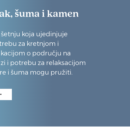
sak, šuma i kamen
 šetnju koja ujedinjuje
trebu za kretnjom i
kacijom o području na
zi i potrebu za relaksacijom
re i šuma mogu pružiti.