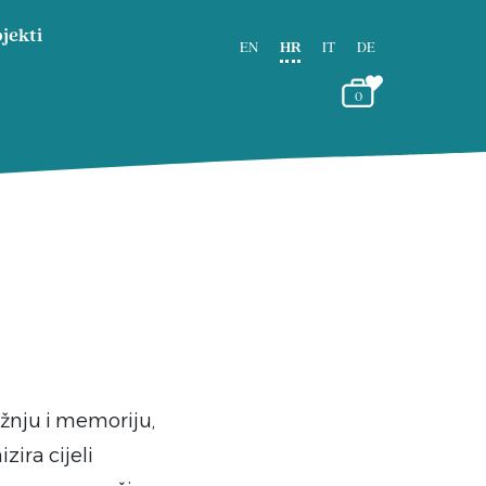
jekti
EN
HR
IT
DE
0
žnju i memoriju,
zira cijeli