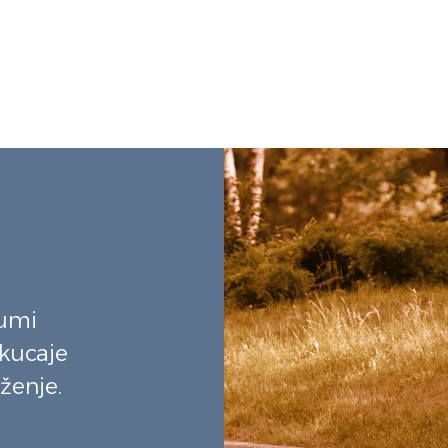
šumi
tkucaje
ženje.