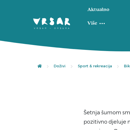
Aktualno
Više
Doživi
Sport & rekreacija
Bi
Šetnja šumom smir
pozitivno djeluje 