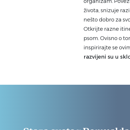
organizam.
Povez
života, snizuje raz
nešto dobro za svo
Otkrijte razne itin
psom. Ovisno o tom
inspirirajte se ovi
razvijeni su u sk