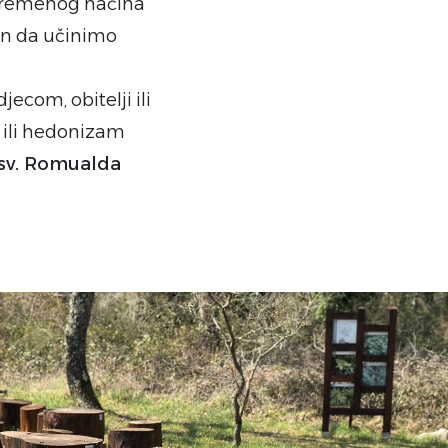
uvremenog načina
ačin da učinimo
jecom, obitelji ili
a ili hedonizam
 sv. Romualda