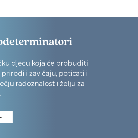
odeterminatori
ićku djecu koja će probuditi
rirodi i zavičaju, poticati i
ečju radoznalost i želju za
.