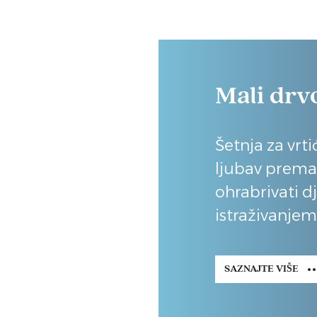
Mali drv
Šetnja za vrt
ljubav prema p
ohrabrivati dj
istraživanjem
SAZNAJTE VIŠE