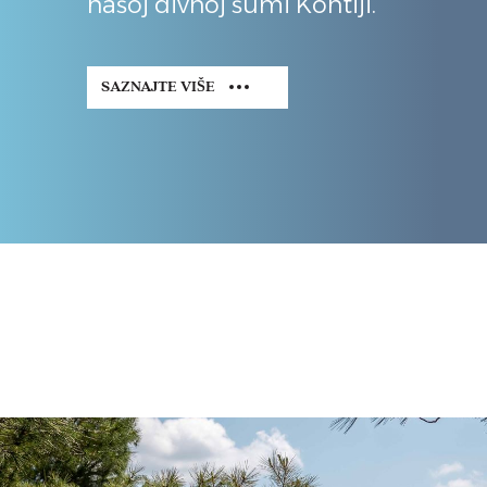
našoj divnoj šumi Kontiji.
SAZNAJTE VIŠE