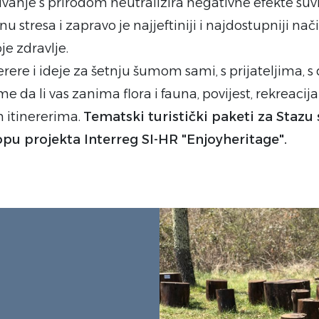
ivanje s prirodom neutralizira negativne efekte s
inu stresa i zapravo je najjeftiniji i najdostupniji n
je zdravlje.
erere i ideje za šetnju šumom sami, s prijateljima, s d
e da li vas zanima flora i fauna, povijest, rekreacij
m itinererima.
Tematski turistički paketi za Stazu
lopu projekta Interreg SI-HR "Enjoyheritage".