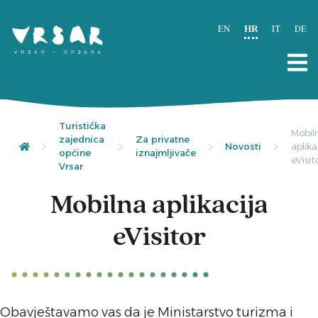
EN
HR
IT
DE
Turistička
Mobil
zajednica
Za privatne
Novosti
aplika
općine
iznajmljivače
eVisit
Vrsar
Mobilna aplikacija
eVisitor
Obavještavamo vas da je Ministarstvo turizma i