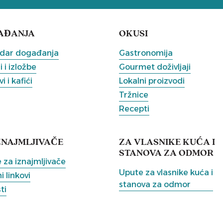
AĐANJA
OKUSI
dar događanja
Gastronomija
 i izložbe
Gourmet doživljaji
i i kafići
Lokalni proizvodi
Tržnice
Recepti
ZNAJMLJIVAČE
ZA VLASNIKE KUĆA I
STANOVA ZA ODMOR
 za iznajmljivače
Upute za vlasnike kuća i
i linkovi
stanova za odmor
ti