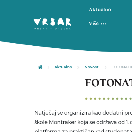
Aktualno
Više
Aktualno
Novosti
FOTONATJ
FOTONAT
Natječaj se organizira kao dodatni 
škole Montraker koja se održava od 1. d
platforma za praktičan rad studenata