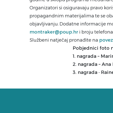
Organizatori si osiguravaju pravo kor
propagandnim materijalima te se oba
objavljivanju. Dodatne informacije mo
montraker@poup.hr
i broju telefona 
Službeni natječaj pronađite na
povez
Pobjednici foto n
1. nagrada – Mari
2. nagrada – Ana 
3. nagrada
-
Rain