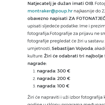
Natjecatelj je dužan imati OIB
. Foto
montraker@poup.hr
najkasnije do 2
obavezno napisati ZA FOTONATJ
upisati sljedeće podatke: Ime i prezim
fotografija.Fotografije za prijavu ne sm
fotografije pregledat će žiri u sastavu
umjetnosti,
Sebastijan Vojvoda
, akad
kulture.
Žiri će odabrati tri najbolje
nagrade:
nagrada: 300 €
nagrada: 200 €
nagrada: 100 €
Žiri će napraviti i uži izbor fotografija
godine u sklopu programa međunarod