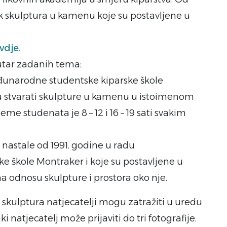
jak skulptura u kamenu koje su postavljene u
vdje.
nutar zadanih tema:
eđunarodne studentske kiparske škole
jna stvarati skulpture u kamenu u istoimenom
e studenata je 8 – 12 i 16 – 19 sati svakim
u nastale od 1991. godine u radu
 škole Montraker i koje su postavljene u
na odnosu skulpture i prostora oko nje.
 skulptura natjecatelji mogu zatražiti u uredu
 natjecatelj može prijaviti do tri fotografije.