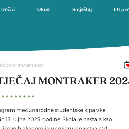
Doživi
Okusi
Smještaj
EU pro
EČAJ MONTRAKER 2025.
JEČAJ MONTRAKER 202
program međunarodne studentske kiparske
o 13. rujna 2025. godine. Škola je nastala kao
 likovnih akademija u smjeru kiparstva. Od