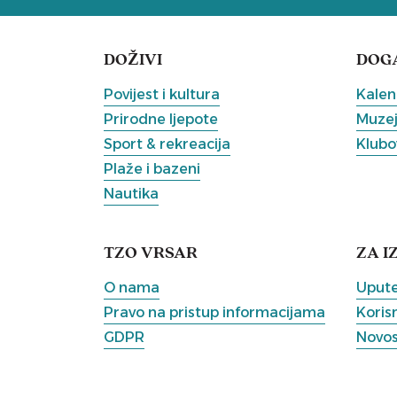
DOŽIVI
DOG
Povijest i kultura
Kalen
Prirodne ljepote
Muzeji
Sport & rekreacija
Klubov
Plaže i bazeni
Nautika
TZO VRSAR
ZA I
O nama
Upute
Pravo na pristup informacijama
Korisn
GDPR
Novos