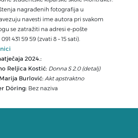
ištenja nagrađenih fotografija u
vezuju navesti ime autora pri svakom
gu se zatražiti na adresi e-pošte
091 431 59 59 (zvati 8 – 15 sati).
nici
atječaja 2024.:
no Reljica Kostić:
Donna S 2.0 (detalj)
Marija Burlović:
Akt apstraktno
er Döring:
Bez naziva