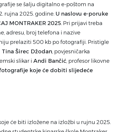
grafije se šalju digitalno e-poštom na
2. rujna 2025. godine.
U naslovu e-poruke
EČAJ MONTRAKER 2025
. Pri prijavi treba
e, adresu, broj telefona i nazive
iju prelaziti 500 kb po fotografiji. Pristigle
:
Tina Širec Džodan
, povjesničarka
emski slikar i
Andi Bančić
, profesor likovne
 fotografije koje će dobiti slijedeće
 koje će biti izložene na izložbi u rujnu 2025.
ne studentske kiparske škole Montraker.