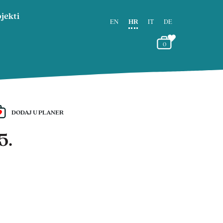
jekti
EN
HR
IT
DE
0
DODAJ U PLANER
5.